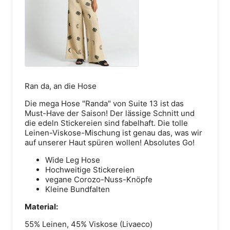
Lindener Marktplatz 12
Ran da, an die Hose
30449 Hannover
Die mega Hose "Randa" von Suite 13 ist das
Route anzeigen
Must-Have der Saison! Der lässige Schnitt und
die edeln Stickereien sind fabelhaft. Die tolle
Leinen-Viskose-Mischung ist genau das, was wir
auf unserer Haut spüren wollen! Absolutes Go!
Wide Leg Hose
Hochweitige Stickereien
vegane Corozo-Nuss-Knöpfe
Kleine Bundfalten
Material:
55% Leinen, 45% Viskose (Livaeco)