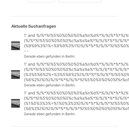
Aktuelle Suchanfragen
1' and %/%*%!%5%0%0%0%0%a%n%d%*%/%/%*%*%/
(%/%*%!%5%0%0%0%0%c%a%s%e%*%/%/%*%*%/%/%
(%9%9%3%1%=%9%9%3%1%)%/%*%*%/%/%*%!%5%0%0
- -
Gerade eben gefunden in Berlin.
1' and %/%*%!%5%0%0%0%0%a%n%d%*%/%/%*%*%/
(%/%*%!%5%0%0%0%0%c%a%s%e%*%/%/%*%*%/%/%
(%3%5%6%2%=%3%5%6%2%)%/%*%*%/%/%*%!%5%0%
(%6%2%)%)%)%/%*%*%/%/%*%!%5%0%0%0%0%f%r%o%
Gerade eben gefunden in Berlin.
1' and %/%*%!%5%0%0%0%0%a%n%d%*%/%/%*%*%/
(%/%*%!%5%0%0%0%0%c%a%s%e%*%/%/%*%*%/%/%
(%1%0%3%3%=%1%0%3%3%)%/%*%*%/%/%*%!%5%0%
(%6%2%)%)%)%/%*%*%/%/%*%!%5%0%0%0%0%f%r%o%
Gerade eben gefunden in Berlin.