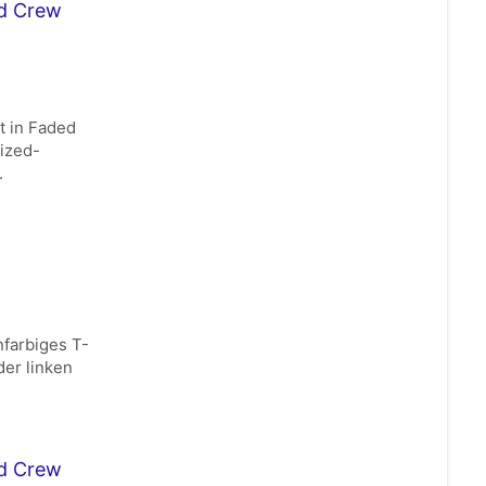
ed Crew
t in Faded
sized-
.
nfarbiges T-
der linken
ed Crew