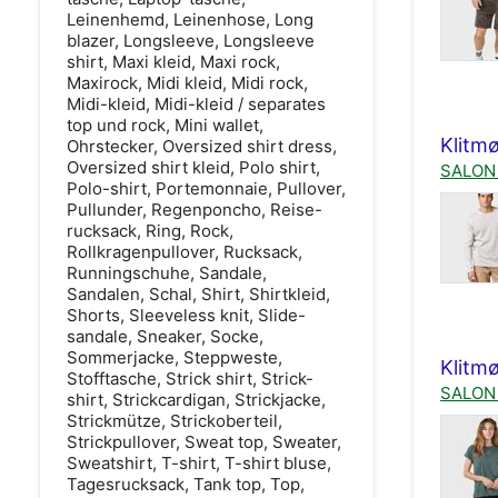
Leinenhemd, Leinenhose, Long
blazer, Longsleeve, Longsleeve
shirt, Maxi kleid, Maxi rock,
Maxirock, Midi kleid, Midi rock,
Midi-kleid, Midi-kleid / separates
top und rock, Mini wallet,
Klitmø
Ohrstecker, Oversized shirt dress,
Oversized shirt kleid, Polo shirt,
SALON 
Polo-shirt, Portemonnaie, Pullover,
Pullunder, Regenponcho, Reise-
rucksack, Ring, Rock,
Rollkragenpullover, Rucksack,
Runningschuhe, Sandale,
Sandalen, Schal, Shirt, Shirtkleid,
Shorts, Sleeveless knit, Slide-
sandale, Sneaker, Socke,
Sommerjacke, Steppweste,
Klitmø
Stofftasche, Strick shirt, Strick-
SALON 
shirt, Strickcardigan, Strickjacke,
Strickmütze, Strickoberteil,
Strickpullover, Sweat top, Sweater,
Sweatshirt, T-shirt, T-shirt bluse,
Tagesrucksack, Tank top, Top,