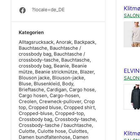
Klitmø
?locale=de_DE
SALON 
Kategorien
Alltagsrucksack, Anorak, Backpack,
Bauchtasche, Bauchtasche /
crossbody bag, Bauchtasche /
crossbody-tasche, Bauchtasche,
crossbody bag, Beanie, Beanie
ELVIN
mütze, Beanie strickmütze, Blazer,
Blouson jacke, Blouson-jacke,
SALON 
Bluse, Blusenkleid, Body,
Brieftasche, Cardigan, Cargo hose,
Cargo hosen, Cargo-hosen,
Creolen, Crewneck-pullover, Crop
top, Cropped bluse, Cropped shirt,
Cropped-bluse, Cropped-top,
Crossbody bag, Crossbody-tasche,
Crossbody-tasche / bauchtasche,
Culotte, Culotte hose, Culottes,
Klitmø
Damen bundfaltenhose, Damen