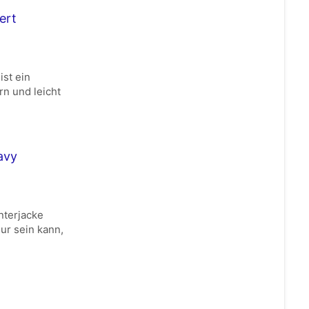
ert
ist ein
rn und leicht
avy
nterjacke
ur sein kann,