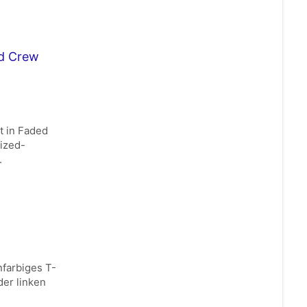
ed Crew
t in Faded
sized-
.
nfarbiges T-
der linken