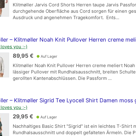
Klitmøller Jarvis Cord Shorts Herren taupe Jarvis Passfo
durchgehende Oberfläche aus Cord sorgen für einen ge
Ausdruck und angenehmen Tragekomfort. Ents...
ller – Klitmøller Noah Knit Pullover Herren creme meli
loves you ;-)
89,95 €
●
Auf Lager
Klitmøller Noah Knit Pullover Herren creme meliert Noah 
lässiger Pullover mit Rundhalsausschnitt, breiten Schulte
gerollten Kantenabschlüssen. Die Passform ...
ller – Klitmøller Sigrid Tee Lyocell Shirt Damen moss
loves you ;-)
29,95 €
●
Auf Lager
Nachhaltiges Basic Shirt "Sigrid" ist ein leichtes T-Shirt m
Rundhalsausschnitt und doppelt gefalteten Ärmeln. Die P