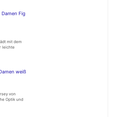
t Damen Fig
lädt mit dem
Route anzeigen
 leichte
 Damen weiß
ersey von
che Optik und