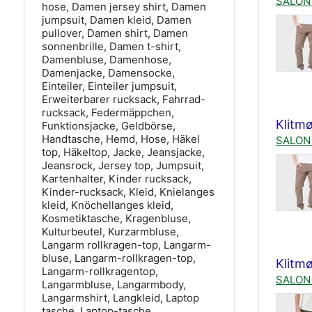
SALON 
hose, Damen jersey shirt, Damen
jumpsuit, Damen kleid, Damen
pullover, Damen shirt, Damen
sonnenbrille, Damen t-shirt,
Damenbluse, Damenhose,
Damenjacke, Damensocke,
Einteiler, Einteiler jumpsuit,
Erweiterbarer rucksack, Fahrrad-
rucksack, Federmäppchen,
Klitmø
Funktionsjacke, Geldbörse,
Handtasche, Hemd, Hose, Häkel
SALON 
top, Häkeltop, Jacke, Jeansjacke,
Jeansrock, Jersey top, Jumpsuit,
Kartenhalter, Kinder rucksack,
Kinder-rucksack, Kleid, Knielanges
kleid, Knöchellanges kleid,
Kosmetiktasche, Kragenbluse,
Kulturbeutel, Kurzarmbluse,
Langarm rollkragen-top, Langarm-
bluse, Langarm-rollkragen-top,
Klitmø
Langarm-rollkragentop,
SALON 
Langarmbluse, Langarmbody,
Langarmshirt, Langkleid, Laptop
tasche, Laptop-tasche,