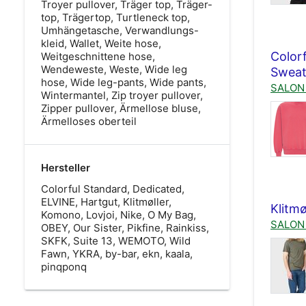
Troyer pullover, Träger top, Träger-
top, Trägertop, Turtleneck top,
Umhängetasche, Verwandlungs-
kleid, Wallet, Weite hose,
Color
Weitgeschnittene hose,
Wendeweste, Weste, Wide leg
Sweat
hose, Wide leg-pants, Wide pants,
SALON 
Wintermantel, Zip troyer pullover,
Zipper pullover, Ärmellose bluse,
Ärmelloses oberteil
Hersteller
Colorful Standard, Dedicated,
ELVINE, Hartgut, Klitmøller,
Klitmø
Komono, Lovjoi, Nike, O My Bag,
SALON 
OBEY, Our Sister, Pikfine, Rainkiss,
SKFK, Suite 13, WEMOTO, Wild
Fawn, YKRA, by-bar, ekn, kaala,
pinqponq