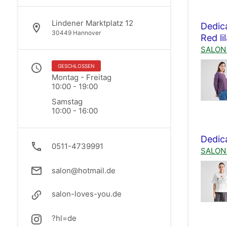
Lindener Marktplatz 12
Dedic
30449 Hannover
Red li
SALON 
GESCHLOSSEN
Montag - Freitag
Lindene
10:00 - 19:00
30449 H
Samstag
10:00 - 16:00
Dedic
0511-4739991
SALON 
salon@hotmail.de
salon-loves-you.de
?hl=de