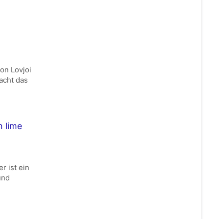
on Lovjoi
acht das
n lime
r ist ein
und