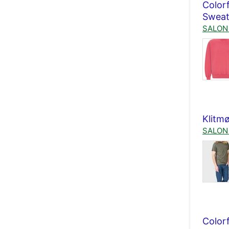
Color
Sweat
SALON 
Klitmø
SALON 
Color