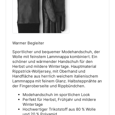
Lindener Marktplatz 12
Warmer Begleiter
30449 Hannover
Sportlicher und bequemer Modehandschuh, der
Route anzeigen
Wolle mit feinstem Lammnappa kombiniert. Ein
schöner und wärmender Handschuh für den
Herbst und mildere Wintertage. Hauptmaterial
Rippstrick-Wolljersey, mit Oberhand und
Handfläche aus herrlich weichem italienischem
Lammnappa mit feinem Glanz. Halbsteppnähte an
der Fingeroberseite und Rippbündchen.
Modehandschuh im sportlichen Look
Perfekt für Herbst, Frühjahr und mildere
Wintertage
Hochwertiger Trikotstoff aus 80 % Wolle
und 20 % Polyamid