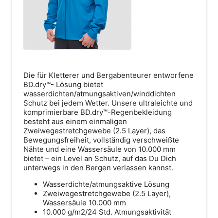
Bahnhofstraße 18
Die für Kletterer und Bergabenteurer entworfene
87527 Sonthofen
BD.dry™- Lösung bietet
wasserdichten/atmungsaktiven/winddichten
Schutz bei jedem Wetter. Unsere ultraleichte und
Route anzeigen
komprimierbare BD.dry™-Regenbekleidung
besteht aus einem einmaligen
Zweiwegestretchgewebe (2.5 Layer), das
Bewegungsfreiheit, vollständig verschweißte
Nähte und eine Wassersäule von 10.000 mm
bietet – ein Level an Schutz, auf das Du Dich
unterwegs in den Bergen verlassen kannst.
Wasserdichte/atmungsaktive Lösung
Zweiwegestretchgewebe (2.5 Layer),
Wassersäule 10.000 mm
10.000 g/m2/24 Std. Atmungsaktivität