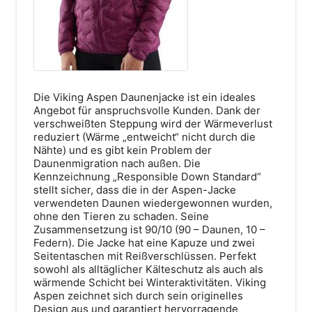
Die Viking Aspen Daunenjacke ist ein ideales
Bahnhofstraße 18
Angebot für anspruchsvolle Kunden. Dank der
87527 Sonthofen
verschweißten Steppung wird der Wärmeverlust
reduziert (Wärme „entweicht“ nicht durch die
Route anzeigen
Nähte) und es gibt kein Problem der
Daunenmigration nach außen. Die
Kennzeichnung „Responsible Down Standard“
stellt sicher, dass die in der Aspen-Jacke
verwendeten Daunen wiedergewonnen wurden,
ohne den Tieren zu schaden. Seine
Zusammensetzung ist 90/10 (90 – Daunen, 10 –
Federn). Die Jacke hat eine Kapuze und zwei
Seitentaschen mit Reißverschlüssen. Perfekt
sowohl als alltäglicher Kälteschutz als auch als
wärmende Schicht bei Winteraktivitäten. Viking
Aspen zeichnet sich durch sein originelles
Design aus und garantiert hervorragende