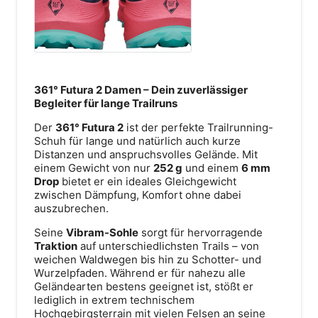
361° Futura 2 Damen – Dein zuverlässiger
Begleiter für lange Trailruns
Bahnhofstraße 18
87527 Sonthofen
Der
361° Futura 2
ist der perfekte Trailrunning-
Schuh für lange und natürlich auch kurze
Route anzeigen
Distanzen und anspruchsvolles Gelände. Mit
einem Gewicht von nur
252 g
und einem
6 mm
Drop
bietet er ein ideales Gleichgewicht
zwischen Dämpfung, Komfort ohne dabei
auszubrechen.
Seine
Vibram-Sohle
sorgt für hervorragende
Traktion
auf unterschiedlichsten Trails – von
weichen Waldwegen bis hin zu Schotter- und
Wurzelpfaden. Während er für nahezu alle
Geländearten bestens geeignet ist, stößt er
lediglich in extrem technischem
Hochgebirgsterrain mit vielen Felsen an seine