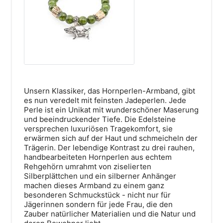
Graf-Dürkheim-Straße 1
87642 Halblech
Unsern Klassiker, das Hornperlen-Armband, gibt
es nun veredelt mit feinsten Jadeperlen. Jede
Route anzeigen
Perle ist ein Unikat mit wunderschöner Maserung
und beeindruckender Tiefe. Die Edelsteine
versprechen luxuriösen Tragekomfort, sie
erwärmen sich auf der Haut und schmeicheln der
Trägerin. Der lebendige Kontrast zu drei rauhen,
handbearbeiteten Hornperlen aus echtem
Rehgehörn umrahmt von ziselierten
Silberplättchen und ein silberner Anhänger
machen dieses Armband zu einem ganz
besonderen Schmuckstück - nicht nur für
Jägerinnen sondern für jede Frau, die den
Zauber natürlicher Materialien und die Natur und