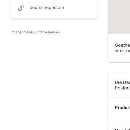
deutschepost.de
Inhaber dieses Unternehmens?
Goethep
30169 H
Die Deu
Postpr
Produk